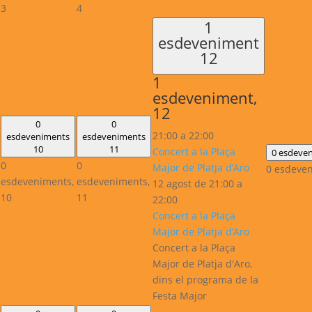
3
4
1
esdeveniment
12
1
esdeveniment,
12
0
0
21:00
a
22:00
esdeveniments
esdeveniments
10
11
Concert a la Plaça
0 esdeve
0
0
Major de Platja d’Aro
0 esdeve
esdeveniments,
esdeveniments,
12 agost de 21:00
a
10
11
22:00
Concert a la Plaça
Major de Platja d’Aro
Concert a la Plaça
Major de Platja d'Aro,
dins el programa de la
Festa Major