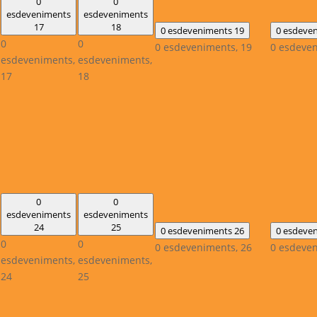
0
0
esdeveniments
esdeveniments
17
18
0 esdeveniments
19
0 esdeve
0
0
0 esdeveniments,
19
0 esdeve
esdeveniments,
esdeveniments,
17
18
0
0
esdeveniments
esdeveniments
24
25
0 esdeveniments
26
0 esdeve
0
0
0 esdeveniments,
26
0 esdeve
esdeveniments,
esdeveniments,
24
25