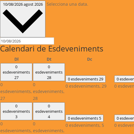
Selecciona una data.
10/08/2026
agost 2026
Calendari de Esdeveniments
Dilluns
Dimarts
Dimecres
Dl
Dt
Dc
0
0
esdeveniments
esdeveniments
27
28
0 esdeveniments
29
0 esdeve
0
0
0 esdeveniments,
29
0 esdeve
esdeveniments,
esdeveniments,
27
28
0
0
esdeveniments
esdeveniments
3
4
0 esdeveniments
5
0 esdeve
0
0
0 esdeveniments,
5
0 esdeve
esdeveniments,
esdeveniments,