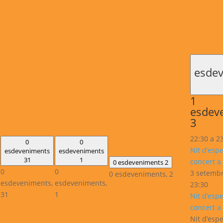
esde
1
esdev
3
22:30
a
2
0
0
Nit d’es
esdeveniments
esdeveniments
31
1
concert a 
0 esdeveniments
2
0
0
3 setembr
0 esdeveniments,
2
esdeveniments,
esdeveniments,
23:30
31
1
Nit d’es
concert a 
Nit d’es